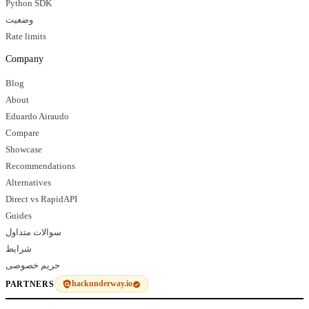
Python SDK
وضعیت
Rate limits
Company
Blog
About
Eduardo Airaudo
Compare
Showcase
Recommendations
Alternatives
Direct vs RapidAPI
Guides
سوالات متداول
شرایط
حریم خصوصی
hackunderway.io
PARTNERS