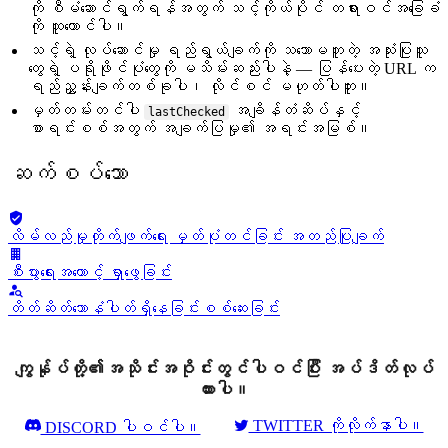
ကို စီမံဆောင်ရွက်ရန်အတွက် သင့်ကိုယ်ပိုင် တရားဝင်အခြေခံ
ကို ထူထောင်ပါ။
သင့်ရဲ့ လုပ်ဆောင်မှု ရည်ရွယ်ချက်ကို သဘောမတူတဲ့ အသုံးပြုသူ
တွေရဲ့ ပရိုဖိုင်ပုံတွေကို မသိမ်းဆည်းပါနဲ့ — ပြန်ပေးတဲ့ URL က
ရည်ညွှန်းချက်တစ်ခုပါ၊ လိုင်စင် မဟုတ်ပါဘူး။
မှတ်တမ်းတင်ပါ
အချိန်တံဆိပ်နှင့်
lastChecked
စာရင်းစစ်အတွက် အချက်ပြမှု၏ အရင်းအမြစ်။
ဆက်စပ်သော
လိမ်လည်မှုတိုက်ဖျက်ရေး မှတ်ပုံတင်ခြင်း အတည်ပြုချက်
စီးပွားရေးအကောင့် ရှာဖွေခြင်း
တိတ်ဆိတ်သောနံပါတ်ရှိနေခြင်းစစ်ဆေးခြင်း
ကျွန်ုပ်တို့၏အသိုင်းအဝိုင်းတွင်ပါဝင်ပြီး အပ်ဒိတ်လုပ်
ထားပါ။
TWITTER ကိုလိုက်နာပါ။
DISCORD ပါဝင်ပါ။