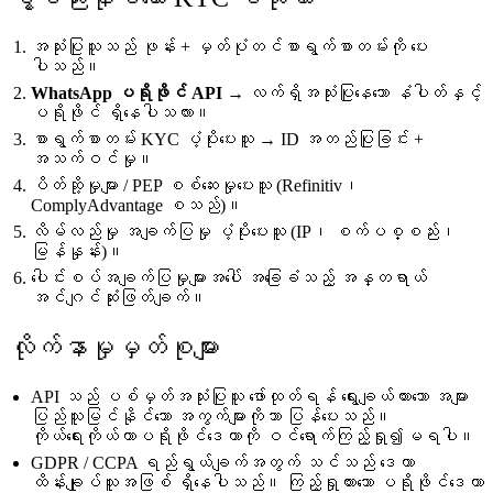
အသုံးပြုသူသည် ဖုန်း + မှတ်ပုံတင်စာရွက်စာတမ်းကို ပေး
ပါသည်။
WhatsApp ပရိုဖိုင် API
→ လက်ရှိအသုံးပြုနေသော နံပါတ်နှင့်
ပရိုဖိုင် ရှိနေပါသလား။
စာရွက်စာတမ်း KYC ပံ့ပိုးပေးသူ → ID အတည်ပြုခြင်း +
အသက်ဝင်မှု။
ပိတ်ဆို့မှုများ / PEP စစ်ဆေးမှုပေးသူ (Refinitiv၊
ComplyAdvantage စသည်)။
လိမ်လည်မှု အချက်ပြမှု ပံ့ပိုးပေးသူ (IP၊ စက်ပစ္စည်း၊
မြန်နှုန်း)။
ပေါင်းစပ်အချက်ပြမှုများအပေါ် အခြေခံသည့် အန္တရာယ်
အင်ဂျင်ဆုံးဖြတ်ချက်။
လိုက်နာမှုမှတ်စုများ
API သည် ပစ်မှတ်အသုံးပြုသူ ဖော်ထုတ်ရန် ရွေးချယ်ထားသော အများ
ပြည်သူမြင်နိုင်သော အကွက်များကိုသာ ပြန်ပေးသည်။
ကိုယ်ရေးကိုယ်တာပရိုဖိုင်ဒေတာကို ဝင်ရောက်ကြည့်ရှု၍မရပါ။
GDPR / CCPA ရည်ရွယ်ချက်အတွက် သင်သည် ဒေတာ
ထိန်းချုပ်သူအဖြစ် ရှိနေပါသည်။ ကြည့်ရှုထားသော ပရိုဖိုင်ဒေတာ