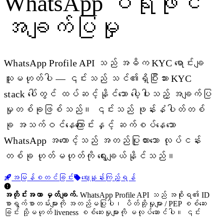
WhatsApp ပရိုဖိုင်
အချက်ပြမှု
WhatsApp Profile API သည် အဓိက KYC ရောင်းချ
သူမဟုတ်ပါ — ၎င်းသည် သင်၏ရှိပြီးသား KYC
stack ပေါ်တွင် ထပ်ဆင့်နိုင်သော ပေါ့ပါးသည့် အချက်ပြ
မှုတစ်ခုဖြစ်သည်။ ၎င်းသည် ဖုန်းနံပါတ်တစ်
ခု အသက်ဝင်နေကြောင်းနှင့် ဆက်စပ်နေသော
WhatsApp အကောင့်သည် အတည်ပြုထားသော လုပ်ငန်း
တစ်ခု ဟုတ်မဟုတ်ကို ရွေးချယ်နိုင်သည်။
အမြန်စတင်ခြင်း
ဈေးနှုန်းကြည့်ရန်
အတိုင်းအတာ မှတ်ချက်-
WhatsApp Profile API သည် အစိုးရ၏ ID
စာရွက်စာတမ်းများကို အတည်မပြုပါ၊ ပိတ်ဆို့မှုများ / PEP စစ်ဆေး
ခြင်း သို့မဟုတ် liveness စစ်ဆေးမှုများကို မလုပ်ဆောင်ပါ။ ၎င်း