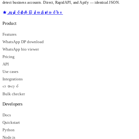
detect business accounts. Direct, RapidAPI, and Apify — identical JSON.
ကျွန်ုပ်တို့ကို ပြန်လည်သုံးသပ်ပါ။
Product
Features
WhatsApp DP download
WhatsApp bio viewer
Pricing
API
Use cases
Integrations
ဒေတာဘေ့စ်
Bulk checker
Developers
Docs
Quickstart
Python
Node.js