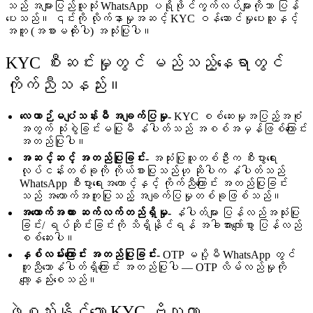
သည် အများပြည်သူသုံး WhatsApp ပရိုဖိုင်ကွက်လပ်များကိုသာ ပြန်
ပေးသည်။ ၎င်းကို လိုက်နာမှုအဆင့် KYC ဝန်ဆောင်မှုပေးသူနှင့်
အတူ (အစားမထိုးပါ) အသုံးပြုပါ။
KYC စီးဆင်းမှုတွင် မည်သည့်နေရာတွင်
ကိုက်ညီသနည်း။
လေယာဉ်မပျံသန်းမီ အချက်ပြမှု-
KYC စစ်ဆေးမှုအပြည့်အစုံ
အတွက် သုံးစွဲခြင်းမပြုမီ နံပါတ်သည် အစစ်အမှန်ဖြစ်ကြောင်း
အတည်ပြုပါ။
အဆင့်ဆင့် အတည်ပြုခြင်း-
အသုံးပြုသူတစ်ဦးက စီးပွားရေး
လုပ်ငန်းတစ်ခုကို ကိုယ်စားပြုသည်ဟု ဆိုပါက နံပါတ်သည်
WhatsApp စီးပွားရေးအကောင့်နှင့် ကိုက်ညီကြောင်း အတည်ပြုခြင်း
သည် အထောက်အကူပြုသည့် အချက်ပြမှုတစ်ခုဖြစ်သည်။
အထောက်အထား ဆက်လက်တည်ရှိမှု-
နံပါတ်များ ပြန်လည်အသုံးပြု
ခြင်း/ ရပ်ဆိုင်းခြင်းကို သိရှိနိုင်ရန် အခါအားလျော်စွာ ပြန်လည်
စစ်ဆေးပါ။
နှစ်လမ်းကြောင်း အတည်ပြုခြင်း-
OTP မပို့မီ WhatsApp တွင်
တူညီသောနံပါတ်ရှိကြောင်း အတည်ပြုပါ — OTP လိမ်လည်မှုကို
လျော့နည်းစေသည်။
ဖွဲ့စည်းနိုင်သော KYC ဗိသုကာ