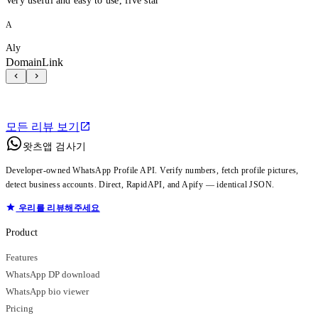
Very useful and easy to use, five star
A
Aly
DomainLink
모든 리뷰 보기
왓츠앱 검사기
Developer-owned WhatsApp Profile API. Verify numbers, fetch profile pictures,
detect business accounts. Direct, RapidAPI, and Apify — identical JSON.
우리를 리뷰해주세요
Product
Features
WhatsApp DP download
WhatsApp bio viewer
Pricing