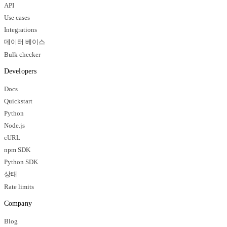
API
Use cases
Integrations
데이터 베이스
Bulk checker
Developers
Docs
Quickstart
Python
Node.js
cURL
npm SDK
Python SDK
상태
Rate limits
Company
Blog