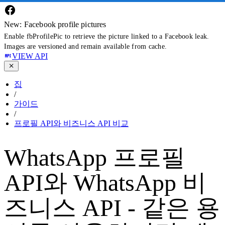
New: Facebook profile pictures
Enable fbProfilePic to retrieve the picture linked to a Facebook leak.
Images are versioned and remain available from cache.
VIEW API
집
/
가이드
/
프로필 API와 비즈니스 API 비교
WhatsApp 프로필
API와 WhatsApp 비
즈니스 API - 같은 용