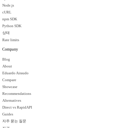
Node.js
cURL
npm SDK
Python SDK
상태
Rate limits
Company
Blog
About
Eduardo Airaudo
Compare
Showcase
Recommendations
Alternatives
Direct vs RapidAPI
Guides
자주 묻는 질문