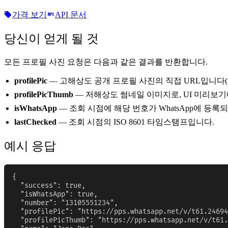
가격 보기
API 문서
당신이 얻게 될 것
모든 프로필 사진 요청은 다음과 같은 결과를 반환합니다.
profilePic
— 고해상도 공개 프로필 사진의 직접 URL입니다(제한
profilePicThumb
— 저해상도 썸네일 이미지로, UI 미리보기
isWhatsApp
— 조회 시점에 해당 번호가 WhatsApp에 등
lastChecked
— 조회 시점의 ISO 8601 타임스탬프입니다.
예시 응답
{

  "success": true,

  "isWhatsApp": true,

  "number": "13105551234",

  "profilePic": "https://pps.whatsapp.net/v/t61.24694
  "profilePicThumb": "https://pps.whatsapp.net/v/t61.