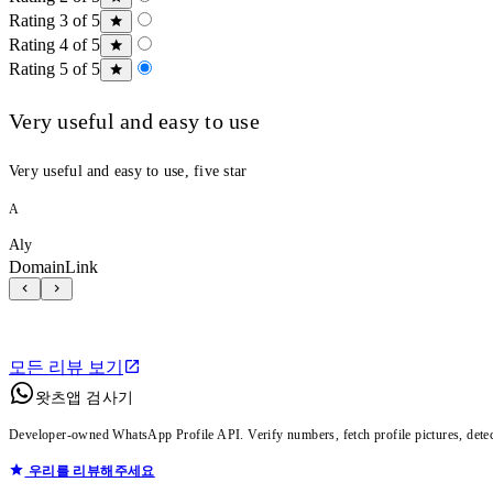
Rating 3 of 5
Rating 4 of 5
Rating 5 of 5
Very useful and easy to use
Very useful and easy to use, five star
A
Aly
DomainLink
모든 리뷰 보기
왓츠앱 검사기
Developer-owned WhatsApp Profile API. Verify numbers, fetch profile pictures, dete
우리를 리뷰해주세요