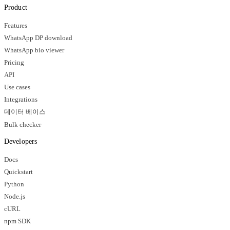
Product
Features
WhatsApp DP download
WhatsApp bio viewer
Pricing
API
Use cases
Integrations
데이터 베이스
Bulk checker
Developers
Docs
Quickstart
Python
Node.js
cURL
npm SDK