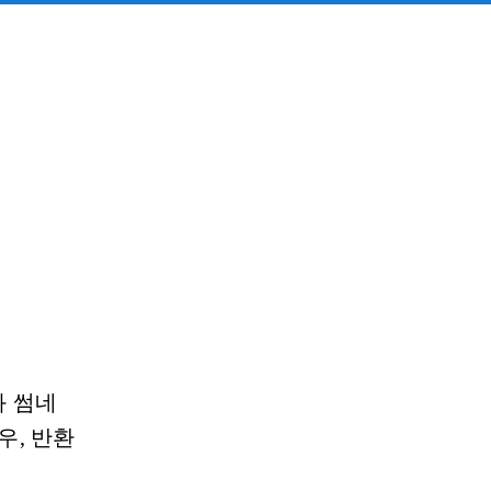
과 썸네
우, 반환