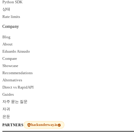
Python SDK
상태
Rate limits
Company
Blog
About
Eduardo Airaudo
Compare
Showcase
Recommendations
Alternatives
Direct vs RapidAPI
Guides
자주 묻는 질문
자귀
은둔
hackunderway.io
PARTNERS