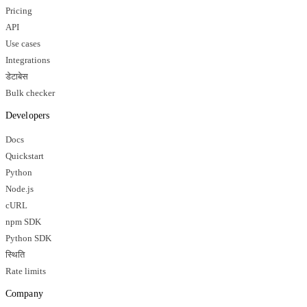
Pricing
API
Use cases
Integrations
डेटाबेस
Bulk checker
Developers
Docs
Quickstart
Python
Node.js
cURL
npm SDK
Python SDK
स्थिति
Rate limits
Company