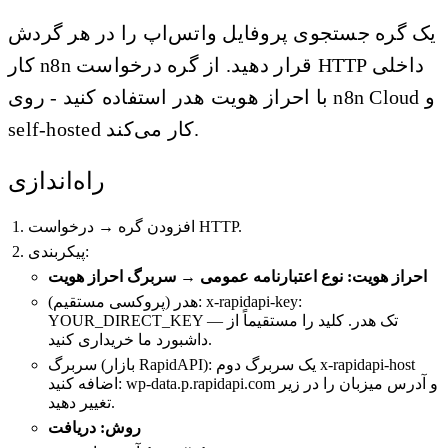
یک گره جستجوی پروفایل واتس‌اپ را در هر گردش
کار n8n قرار دهید. از گره درخواست HTTP داخلی
با احراز هویت هدر استفاده کنید - روی n8n Cloud و
self-hosted کار می‌کند.
راه‌اندازی
افزودن گره → درخواست HTTP.
پیکربندی:
احراز هویت: نوع اعتبارنامه عمومی → سربرگ احراز هویت
هدر (پروکسی مستقیم): x-rapidapi-key:
YOUR_DIRECT_KEY — تک هدر. کلید را مستقیماً از
داشبورد ما خریداری کنید.
سربرگ (بازار RapidAPI): یک سربرگ دوم x-rapidapi-host
اضافه کنید: wp-data.p.rapidapi.com و آدرس میزبان را در زیر
تغییر دهید.
روش: دریافت