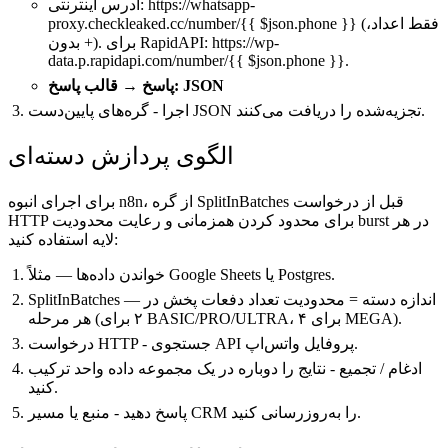
آدرس اینترنتی: https://whatsapp-
proxy.checkleaked.cc/number/{{ $json.phone }} (فقط اعداد،
بدون +). برای RapidAPI: https://wp-
data.p.rapidapi.com/number/{{ $json.phone }}.
پاسخ → قالب پاسخ: JSON
اجرا - گره‌های پایین‌دست JSON تجزیه‌شده را دریافت می‌کنند.
الگوی پردازش دسته‌ای
برای اجرای انبوه n8n، از گره SplitInBatches قبل از درخواست
HTTP برای محدود کردن همزمانی و رعایت محدودیت burst در هر
لایه استفاده کنید:
خواندن داده‌ها — مثلاً Google Sheets یا Postgres.
SplitInBatches — اندازه دسته = محدودیت تعداد دفعات پخش در
هر مرحله (۲ برای BASIC/PRO/ULTRA، ۴ برای MEGA).
درخواست HTTP - جستجوی API پروفایل واتس‌اپ.
ادغام / تجمیع - نتایج را دوباره در یک مجموعه داده واحد ترکیب
کنید.
پاسخ دهید - منبع یا مسیر CRM را به‌روزرسانی کنید.