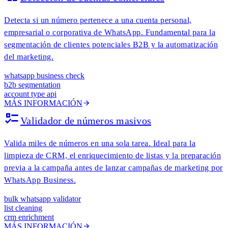
Detecta si un número pertenece a una cuenta personal,
empresarial o corporativa de WhatsApp. Fundamental para la
segmentación de clientes potenciales B2B y la automatización
del marketing.
whatsapp business check
b2b segmentation
account type api
MÁS INFORMACIÓN
Validador de números masivos
Valida miles de números en una sola tarea. Ideal para la
limpieza de CRM, el enriquecimiento de listas y la preparación
previa a la campaña antes de lanzar campañas de marketing por
WhatsApp Business.
bulk whatsapp validator
list cleaning
crm enrichment
MÁS INFORMACIÓN