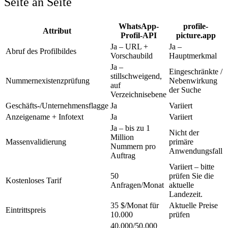
Seite an Seite
WhatsApp-
profile-
Attribut
Profil-API
picture.app
Ja – URL +
Ja –
Abruf des Profilbildes
Vorschaubild
Hauptmerkmal
Ja –
Eingeschränkte /
stillschweigend,
Nummernexistenzprüfung
Nebenwirkung
auf
der Suche
Verzeichnisebene
Geschäfts-/Unternehmensflagge
Ja
Variiert
Anzeigename + Infotext
Ja
Variiert
Ja – bis zu 1
Nicht der
Million
Massenvalidierung
primäre
Nummern pro
Anwendungsfall
Auftrag
Variiert – bitte
50
prüfen Sie die
Kostenloses Tarif
Anfragen/Monat
aktuelle
Landezeit.
35 $/Monat für
Aktuelle Preise
Eintrittspreis
10.000
prüfen
40.000/50.000