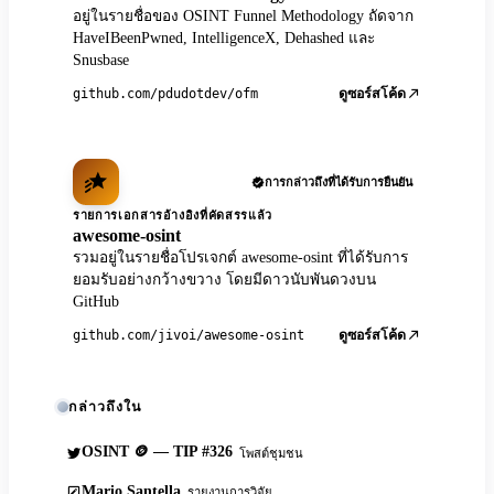
อยู่ในรายชื่อของ OSINT Funnel Methodology ถัดจาก
HaveIBeenPwned, IntelligenceX, Dehashed และ
Snusbase
github.com/pdudotdev/ofm
ดูซอร์สโค้ด
การกล่าวถึงที่ได้รับการยืนยัน
รายการเอกสารอ้างอิงที่คัดสรรแล้ว
awesome-osint
รวมอยู่ในรายชื่อโปรเจกต์ awesome-osint ที่ได้รับการ
ยอมรับอย่างกว้างขวาง โดยมีดาวนับพันดวงบน
GitHub
github.com/jivoi/awesome-osint
ดูซอร์สโค้ด
กล่าวถึงใน
OSINT 🪙 — TIP #326
โพสต์ชุมชน
Mario Santella
รายงานการวิจัย