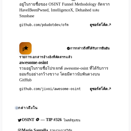
อยู่ในรายชื่อของ OSINT Funnel Methodology ถัดจาก
HaveIBeenPwned, IntelligenceX, Dehashed และ
Snusbase
github.com/pdudotdev/ofm
ดูซอร์สโค้ด
การกล่าวถึงที่ได้รับการยืนยัน
รายการเอกสารอ้างอิงที่คัดสรรแล้ว
awesome-osint
รวมอยู่ในรายชื่อโปรเจกต์ awesome-osint ที่ได้รับการ
ยอมรับอย่างกว้างขวาง โดยมีดาวนับพันดวงบน
GitHub
github.com/jivoi/awesome-osint
ดูซอร์สโค้ด
กล่าวถึงใน
OSINT 🪙 — TIP #326
โพสต์ชุมชน
Mario Santella
รายงานการวิจัย