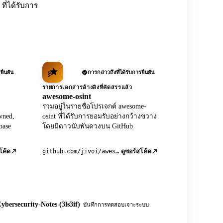
ที่ได้รับการ
ยืนยัน
การกล่าวถึงที่ได้รับการยืนยัน
รายการเอกสารอ้างอิงที่คัดสรรแล้ว
awesome-osint
รวมอยู่ในรายชื่อโปรเจกต์ awesome-
wned,
osint ที่ได้รับการยอมรับอย่างกว้างขวาง
base
โดยมีดาวนับพันดวงบน GitHub
github.com/jivoi/awesome-osint
โค้ด
ดูซอร์สโค้ด
ybersecurity-Notes (3ls3if)
บันทึกการทดสอบเจาะระบบ