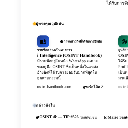
ได้รับการจั
ผู้ทรงคุณวุฒิเด่น
การกล่าวถึงที่ได้รับการยืนยัน
รายชื่ออย่างเป็นทางการ
ศูนย์
i-Intelligence (OSINT Handbook)
OSIN
มีรายชื่ออยู่ในหน้า WhatsApp เฉพาะ
ได้ร
ของคู่มือ OSINT ซึ่งเป็นหนึ่งในแหล่ง
Profi
อ้างอิงที่ได้รับการยอมรับมากที่สุดใน
เป็นท
อุตสาหกรรมนี้
มาแล้
osinthandbook.com
osin
ดูซอร์สโค้ด
กล่าวถึงใน
OSINT 🪙 — TIP #326
Mario Sante
โพสต์ชุมชน