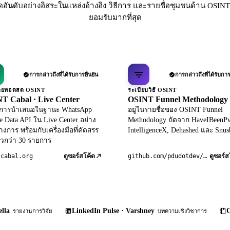
ดอันดับอย่างอิสระในแหล่งอ้างอิง วิธีการ และรายชื่อชุมชนด้าน OSINT 
ยอมรับมากที่สุด
การกล่าวถึงที่ได้รับการยืนยัน
การกล่าวถึงที่ได้รับการ
ถ่ายทอดสด OSINT
ระเบียบวิธี OSINT
T Cabal · Live Center
OSINT Funnel Methodology
ับการนำเสนอในฐานะ WhatsApp
อยู่ในรายชื่อของ OSINT Funnel
le Data API ใน Live Center อย่าง
Methodology ถัดจาก HaveIBeenP
างการ พร้อมกับเครื่องมือที่คัดสรร
IntelligenceX, Dehashed และ Snus
วกว่า 30 รายการ
tcabal.org
github.com/pdudotdev/ofm
ดูซอร์สโค้ด
ดูซอร์ส
lla
LinkedIn Pulse · Varshney
C
รายงานการวิจัย
บทความเชิงวิชาการ