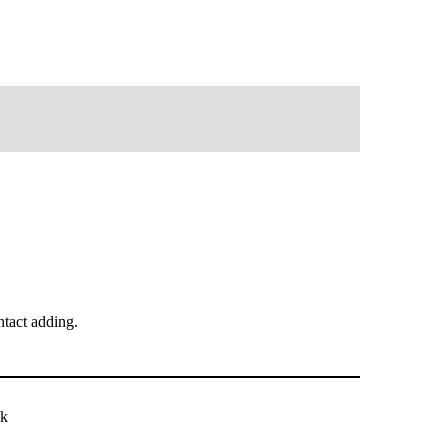
tact adding.
ck