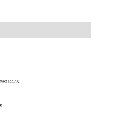
tact adding.
ck