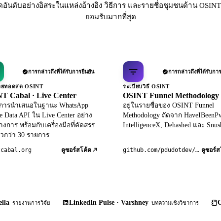
ดอันดับอย่างอิสระในแหล่งอ้างอิง วิธีการ และรายชื่อชุมชนด้าน OSINT 
ยอมรับมากที่สุด
การกล่าวถึงที่ได้รับการยืนยัน
การกล่าวถึงที่ได้รับการ
ถ่ายทอดสด OSINT
ระเบียบวิธี OSINT
T Cabal · Live Center
OSINT Funnel Methodology
ับการนำเสนอในฐานะ WhatsApp
อยู่ในรายชื่อของ OSINT Funnel
le Data API ใน Live Center อย่าง
Methodology ถัดจาก HaveIBeenP
างการ พร้อมกับเครื่องมือที่คัดสรร
IntelligenceX, Dehashed และ Snus
วกว่า 30 รายการ
tcabal.org
github.com/pdudotdev/ofm
ดูซอร์สโค้ด
ดูซอร์ส
lla
LinkedIn Pulse · Varshney
C
รายงานการวิจัย
บทความเชิงวิชาการ