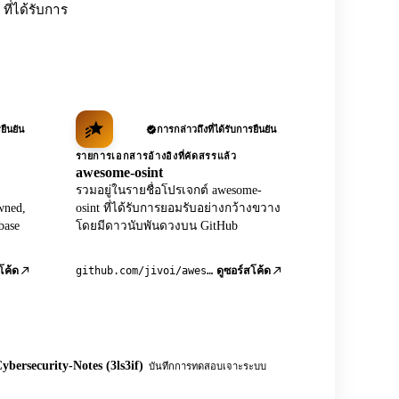
ที่ได้รับการ
ยืนยัน
การกล่าวถึงที่ได้รับการยืนยัน
รายการเอกสารอ้างอิงที่คัดสรรแล้ว
awesome-osint
รวมอยู่ในรายชื่อโปรเจกต์ awesome-
wned,
osint ที่ได้รับการยอมรับอย่างกว้างขวาง
base
โดยมีดาวนับพันดวงบน GitHub
github.com/jivoi/awesome-osint
โค้ด
ดูซอร์สโค้ด
ybersecurity-Notes (3ls3if)
บันทึกการทดสอบเจาะระบบ