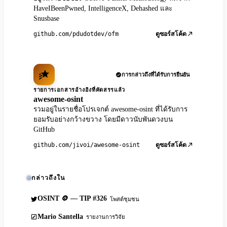
HaveIBeenPwned, IntelligenceX, Dehashed และ
Snusbase
github.com/pdudotdev/ofm
ดูซอร์สโค้ด
การกล่าวถึงที่ได้รับการยืนยัน
รายการเอกสารอ้างอิงที่คัดสรรแล้ว
awesome-osint
รวมอยู่ในรายชื่อโปรเจกต์ awesome-osint ที่ได้รับการ
ยอมรับอย่างกว้างขวาง โดยมีดาวนับพันดวงบน
GitHub
github.com/jivoi/awesome-osint
ดูซอร์สโค้ด
กล่าวถึงใน
OSINT 🪙 — TIP #326
โพสต์ชุมชน
Mario Santella
รายงานการวิจัย