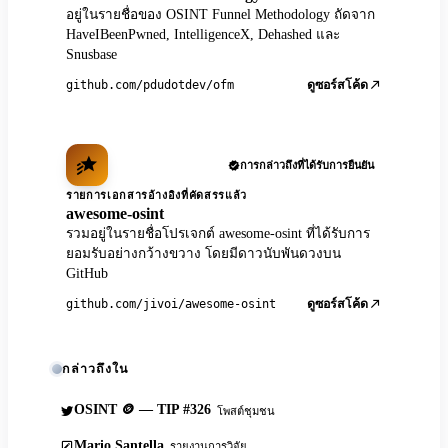
อยู่ในรายชื่อของ OSINT Funnel Methodology ถัดจาก
HaveIBeenPwned, IntelligenceX, Dehashed และ
Snusbase
github.com/pdudotdev/ofm
ดูซอร์สโค้ด
การกล่าวถึงที่ได้รับการยืนยัน
รายการเอกสารอ้างอิงที่คัดสรรแล้ว
awesome-osint
รวมอยู่ในรายชื่อโปรเจกต์ awesome-osint ที่ได้รับการ
ยอมรับอย่างกว้างขวาง โดยมีดาวนับพันดวงบน
GitHub
github.com/jivoi/awesome-osint
ดูซอร์สโค้ด
กล่าวถึงใน
OSINT 🪙 — TIP #326
โพสต์ชุมชน
Mario Santella
รายงานการวิจัย