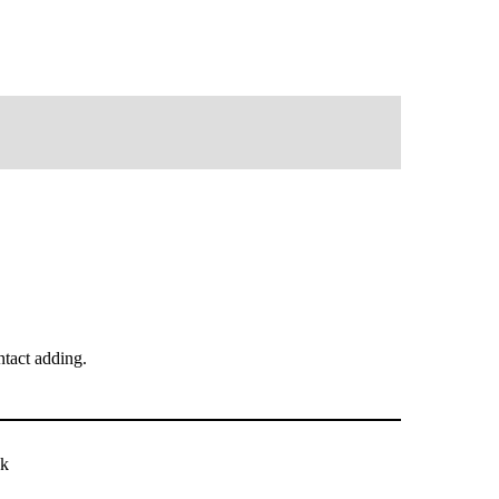
tact adding.
ck