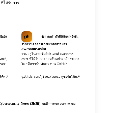
ที่ได้รับการ
ยืนยัน
การกล่าวถึงที่ได้รับการยืนยัน
รายการเอกสารอ้างอิงที่คัดสรรแล้ว
awesome-osint
รวมอยู่ในรายชื่อโปรเจกต์ awesome-
wned,
osint ที่ได้รับการยอมรับอย่างกว้างขวาง
base
โดยมีดาวนับพันดวงบน GitHub
github.com/jivoi/awesome-osint
โค้ด
ดูซอร์สโค้ด
ybersecurity-Notes (3ls3if)
บันทึกการทดสอบเจาะระบบ