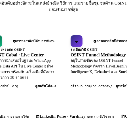
ดอันดับอย่างอิสระในแหล่งอ้างอิง วิธีการ และรายชื่อชุมชนด้าน OSINT 
ยอมรับมากที่สุด
การกล่าวถึงที่ได้รับการยืนยัน
การกล่าวถึงที่ได้รับการ
ถ่ายทอดสด OSINT
ระเบียบวิธี OSINT
T Cabal · Live Center
OSINT Funnel Methodology
ับการนำเสนอในฐานะ WhatsApp
อยู่ในรายชื่อของ OSINT Funnel
le Data API ใน Live Center อย่าง
Methodology ถัดจาก HaveIBeenP
างการ พร้อมกับเครื่องมือที่คัดสรร
IntelligenceX, Dehashed และ Snus
วกว่า 30 รายการ
tcabal.org
github.com/pdudotdev/ofm
ดูซอร์สโค้ด
ดูซอร์ส
lla
LinkedIn Pulse · Varshney
C
รายงานการวิจัย
บทความเชิงวิชาการ