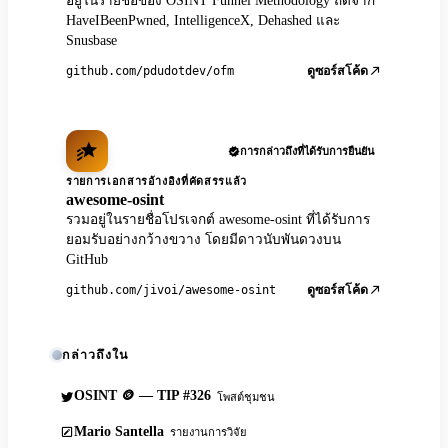
อยู่ในรายชื่อของ OSINT Funnel Methodology ถัดจาก
HaveIBeenPwned, IntelligenceX, Dehashed และ
Snusbase
github.com/pdudotdev/ofm
ดูซอร์สโค้ด
การกล่าวถึงที่ได้รับการยืนยัน
รายการเอกสารอ้างอิงที่คัดสรรแล้ว
awesome-osint
รวมอยู่ในรายชื่อโปรเจกต์ awesome-osint ที่ได้รับการ
ยอมรับอย่างกว้างขวาง โดยมีดาวนับพันดวงบน
GitHub
github.com/jivoi/awesome-osint
ดูซอร์สโค้ด
กล่าวถึงใน
OSINT 🪙 — TIP #326
โพสต์ชุมชน
Mario Santella
รายงานการวิจัย