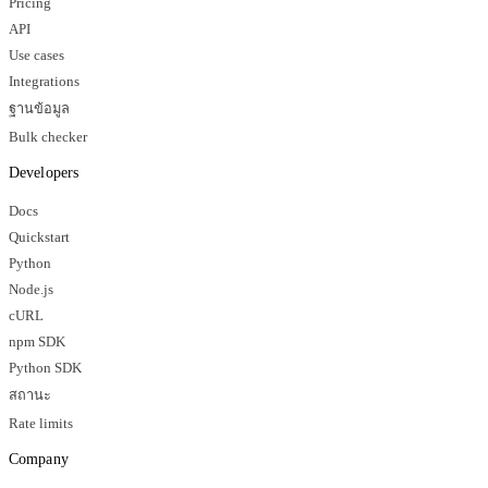
Pricing
API
Use cases
Integrations
ฐานข้อมูล
Bulk checker
Developers
Docs
Quickstart
Python
Node.js
cURL
npm SDK
Python SDK
สถานะ
Rate limits
Company