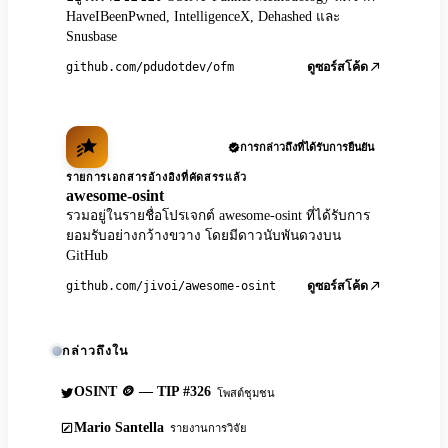
HaveIBeenPwned, IntelligenceX, Dehashed และ
Snusbase
github.com/pdudotdev/ofm
ดูซอร์สโค้ด
การกล่าวถึงที่ได้รับการยืนยัน
รายการเอกสารอ้างอิงที่คัดสรรแล้ว
awesome-osint
รวมอยู่ในรายชื่อโปรเจกต์ awesome-osint ที่ได้รับการ
ยอมรับอย่างกว้างขวาง โดยมีดาวนับพันดวงบน
GitHub
github.com/jivoi/awesome-osint
ดูซอร์สโค้ด
กล่าวถึงใน
OSINT 🪙 — TIP #326
โพสต์ชุมชน
Mario Santella
รายงานการวิจัย