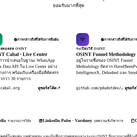
ยอมรับมากที่สุด
การกล่าวถึงที่ได้รับการยืนยัน
การกล่าวถึงที่ได้รับการ
ถ่ายทอดสด OSINT
ระเบียบวิธี OSINT
T Cabal · Live Center
OSINT Funnel Methodology
ับการนำเสนอในฐานะ WhatsApp
อยู่ในรายชื่อของ OSINT Funnel
le Data API ใน Live Center อย่าง
Methodology ถัดจาก HaveIBeenP
างการ พร้อมกับเครื่องมือที่คัดสรร
IntelligenceX, Dehashed และ Snus
วกว่า 30 รายการ
tcabal.org
github.com/pdudotdev/ofm
ดูซอร์สโค้ด
ดูซอร์ส
lla
LinkedIn Pulse · Varshney
C
รายงานการวิจัย
บทความเชิงวิชาการ
พสต์ในชุมชน บทช่วยสอน และบันทึกการทดสอบเจาะระบบ OSINT อีกมากมายที่อ้างอิงถ