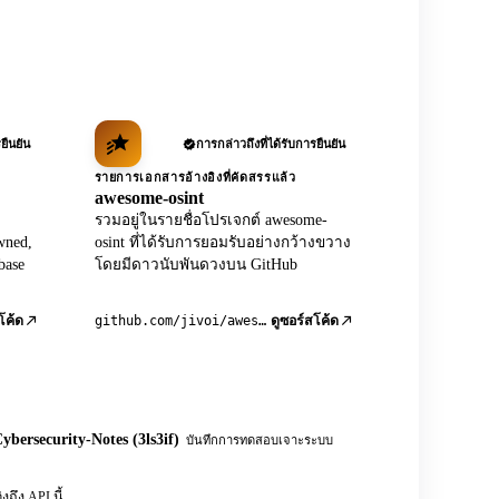
ยืนยัน
การกล่าวถึงที่ได้รับการยืนยัน
รายการเอกสารอ้างอิงที่คัดสรรแล้ว
awesome-osint
รวมอยู่ในรายชื่อโปรเจกต์ awesome-
wned,
osint ที่ได้รับการยอมรับอย่างกว้างขวาง
base
โดยมีดาวนับพันดวงบน GitHub
github.com/jivoi/awesome-osint
โค้ด
ดูซอร์สโค้ด
ybersecurity-Notes (3ls3if)
บันทึกการทดสอบเจาะระบบ
ึง API นี้