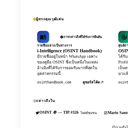
ผู้ทรงคุณวุฒิเด่น
การกล่าวถึงที่ได้รับการยืนยัน
รายชื่ออย่างเป็นทางการ
ศูนย์
i-Intelligence (OSINT Handbook)
OSIN
มีรายชื่ออยู่ในหน้า WhatsApp เฉพาะ
ได้ร
ของคู่มือ OSINT ซึ่งเป็นหนึ่งในแหล่ง
Profi
อ้างอิงที่ได้รับการยอมรับมากที่สุดใน
เป็นท
อุตสาหกรรมนี้
มาแล้
osinthandbook.com
osin
ดูซอร์สโค้ด
กล่าวถึงใน
OSINT 🪙 — TIP #326
Mario Sante
โพสต์ชุมชน
รวมถึงโ