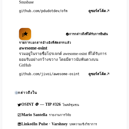
Snusbase
github.com/pdudotdev/ofm
ดูซอร์สโค้ด
การกล่าวถึงที่ได้รับการยืนยัน
รายการเอกสารอ้างอิงที่คัดสรรแล้ว
awesome-osint
รวมอยู่ในรายชื่อโปรเจกต์ awesome-osint ที่ได้รับการ
ยอมรับอย่างกว้างขวาง โดยมีดาวนับพันดวงบน
GitHub
github.com/jivoi/awesome-osint
ดูซอร์สโค้ด
กล่าวถึงใน
OSINT 🪙 — TIP #326
โพสต์ชุมชน
Mario Santella
รายงานการวิจัย
LinkedIn Pulse · Varshney
บทความเชิงวิชาการ