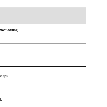
tact adding.
eMaps
ck