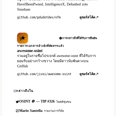
HaveIBeenPwned, IntelligenceX, Dehashed และ
Snusbase
github.com/pdudotdev/ofm
ดูซอร์สโค้ด
การกล่าวถึงที่ได้รับการยืนยัน
รายการเอกสารอ้างอิงที่คัดสรรแล้ว
awesome-osint
รวมอยู่ในรายชื่อโปรเจกต์ awesome-osint ที่ได้รับการ
ยอมรับอย่างกว้างขวาง โดยมีดาวนับพันดวงบน
GitHub
github.com/jivoi/awesome-osint
ดูซอร์สโค้ด
กล่าวถึงใน
OSINT 🪙 — TIP #326
โพสต์ชุมชน
Mario Santella
รายงานการวิจัย