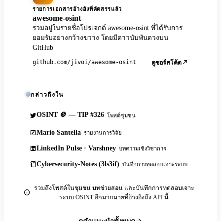
รายการเอกสารอ้างอิงที่คัดสรรแล้ว
awesome-osint
รวมอยู่ในรายชื่อโปรเจกต์ awesome-osint ที่ได้รับการ
ยอมรับอย่างกว้างขวาง โดยมีดาวนับพันดวงบน
GitHub
github.com/jivoi/awesome-osint
ดูซอร์สโค้ด
กล่าวถึงใน
OSINT 🪙 — TIP #326
โพสต์ชุมชน
Mario Santella
รายงานการวิจัย
LinkedIn Pulse · Varshney
บทความเชิงวิชาการ
Cybersecurity-Notes (3ls3if)
บันทึกการทดสอบเจาะระบบ
รวมถึงโพสต์ในชุมชน บทช่วยสอน และบันทึกการทดสอบเจาะ
ระบบ OSINT อีกมากมายที่อ้างอิงถึง API นี้