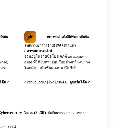
ยืนยัน
การกล่าวถึงที่ได้รับการยืนยัน
รายการเอกสารอ้างอิงที่คัดสรรแล้ว
awesome-osint
รวมอยู่ในรายชื่อโปรเจกต์ awesome-
wned,
osint ที่ได้รับการยอมรับอย่างกว้างขวาง
base
โดยมีดาวนับพันดวงบน GitHub
github.com/jivoi/awesome-osint
โค้ด
ดูซอร์สโค้ด
ybersecurity-Notes (3ls3if)
บันทึกการทดสอบเจาะระบบ
ึง API นี้