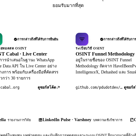
ยอมรับมากที่สุด
การกล่าวถึงที่ได้รับการยืนยัน
การกล่าวถึงที่ได้รับการ
ถ่ายทอดสด OSINT
ระเบียบวิธี OSINT
T Cabal · Live Center
OSINT Funnel Methodology
ับการนำเสนอในฐานะ WhatsApp
อยู่ในรายชื่อของ OSINT Funnel
le Data API ใน Live Center อย่าง
Methodology ถัดจาก HaveIBeenP
างการ พร้อมกับเครื่องมือที่คัดสรร
IntelligenceX, Dehashed และ Snus
วกว่า 30 รายการ
tcabal.org
github.com/pdudotdev/ofm
ดูซอร์สโค้ด
ดูซอร์ส
lla
LinkedIn Pulse · Varshney
C
รายงานการวิจัย
บทความเชิงวิชาการ
พสต์ในชุมชน บทช่วยสอน และบันทึกการทดสอบเจาะระบบ OSINT อีกมากมายที่อ้างอิงถ