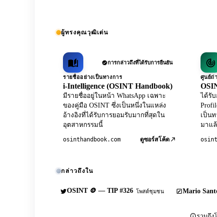
ผู้ทรงคุณวุฒิเด่น
การกล่าวถึงที่ได้รับการยืนยัน
รายชื่ออย่างเป็นทางการ
ศูนย์
i-Intelligence (OSINT Handbook)
OSIN
มีรายชื่ออยู่ในหน้า WhatsApp เฉพาะ
ได้ร
ของคู่มือ OSINT ซึ่งเป็นหนึ่งในแหล่ง
Profi
อ้างอิงที่ได้รับการยอมรับมากที่สุดใน
เป็นท
อุตสาหกรรมนี้
มาแล้
osinthandbook.com
osin
ดูซอร์สโค้ด
กล่าวถึงใน
OSINT 🪙 — TIP #326
Mario Sante
โพสต์ชุมชน
รวมถึงโ