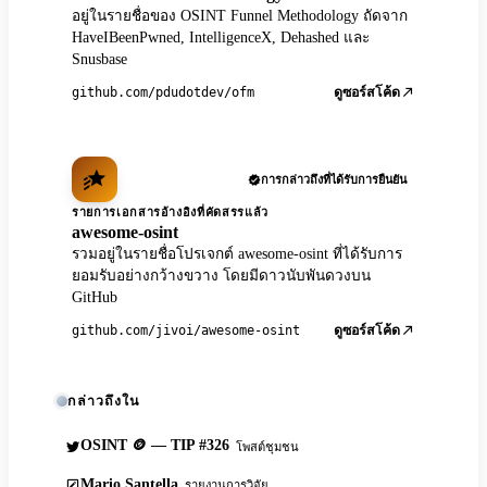
อยู่ในรายชื่อของ OSINT Funnel Methodology ถัดจาก
HaveIBeenPwned, IntelligenceX, Dehashed และ
Snusbase
github.com/pdudotdev/ofm
ดูซอร์สโค้ด
การกล่าวถึงที่ได้รับการยืนยัน
รายการเอกสารอ้างอิงที่คัดสรรแล้ว
awesome-osint
รวมอยู่ในรายชื่อโปรเจกต์ awesome-osint ที่ได้รับการ
ยอมรับอย่างกว้างขวาง โดยมีดาวนับพันดวงบน
GitHub
github.com/jivoi/awesome-osint
ดูซอร์สโค้ด
กล่าวถึงใน
OSINT 🪙 — TIP #326
โพสต์ชุมชน
Mario Santella
รายงานการวิจัย