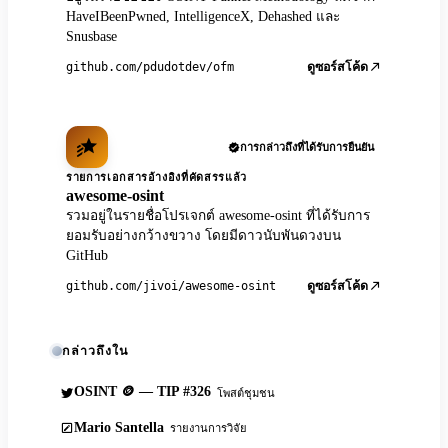
HaveIBeenPwned, IntelligenceX, Dehashed และ
Snusbase
github.com/pdudotdev/ofm
ดูซอร์สโค้ด
การกล่าวถึงที่ได้รับการยืนยัน
รายการเอกสารอ้างอิงที่คัดสรรแล้ว
awesome-osint
รวมอยู่ในรายชื่อโปรเจกต์ awesome-osint ที่ได้รับการ
ยอมรับอย่างกว้างขวาง โดยมีดาวนับพันดวงบน
GitHub
github.com/jivoi/awesome-osint
ดูซอร์สโค้ด
กล่าวถึงใน
OSINT 🪙 — TIP #326
โพสต์ชุมชน
Mario Santella
รายงานการวิจัย