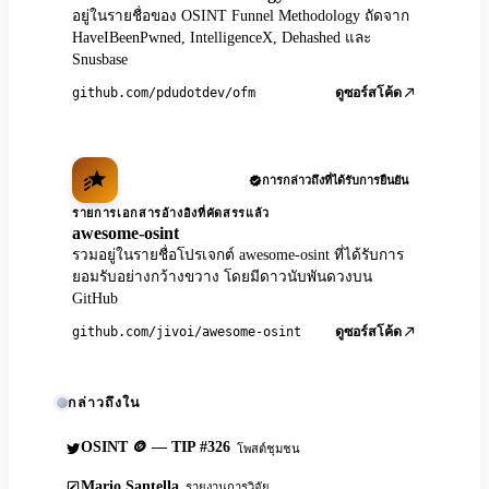
อยู่ในรายชื่อของ OSINT Funnel Methodology ถัดจาก
HaveIBeenPwned, IntelligenceX, Dehashed และ
Snusbase
github.com/pdudotdev/ofm
ดูซอร์สโค้ด
การกล่าวถึงที่ได้รับการยืนยัน
รายการเอกสารอ้างอิงที่คัดสรรแล้ว
awesome-osint
รวมอยู่ในรายชื่อโปรเจกต์ awesome-osint ที่ได้รับการ
ยอมรับอย่างกว้างขวาง โดยมีดาวนับพันดวงบน
GitHub
github.com/jivoi/awesome-osint
ดูซอร์สโค้ด
กล่าวถึงใน
OSINT 🪙 — TIP #326
โพสต์ชุมชน
Mario Santella
รายงานการวิจัย