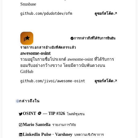
Snusbase
github.com/pdudotdev/ofm
ดูซอร์สโค้ด
การกล่าวถึงที่ได้รับการยืนยัน
รายการเอกสารอ้างอิงที่คัดสรรแล้ว
awesome-osint
รวมอยู่ในรายชื่อโปรเจกต์ awesome-osint ที่ได้รับการ
ยอมรับอย่างกว้างขวาง โดยมีดาวนับพันดวงบน
GitHub
github.com/jivoi/awesome-osint
ดูซอร์สโค้ด
กล่าวถึงใน
OSINT 🪙 — TIP #326
โพสต์ชุมชน
Mario Santella
รายงานการวิจัย
LinkedIn Pulse · Varshney
บทความเชิงวิชาการ