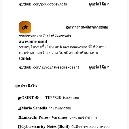
github.com/pdudotdev/ofm
ดูซอร์สโค้ด
การกล่าวถึงที่ได้รับการยืนยัน
รายการเอกสารอ้างอิงที่คัดสรรแล้ว
awesome-osint
รวมอยู่ในรายชื่อโปรเจกต์ awesome-osint ที่ได้รับการ
ยอมรับอย่างกว้างขวาง โดยมีดาวนับพันดวงบน
GitHub
github.com/jivoi/awesome-osint
ดูซอร์สโค้ด
กล่าวถึงใน
OSINT 🪙 — TIP #326
โพสต์ชุมชน
Mario Santella
รายงานการวิจัย
LinkedIn Pulse · Varshney
บทความเชิงวิชาการ
Cybersecurity-Notes (3ls3if)
บันทึกการทดสอบเจาะระบบ