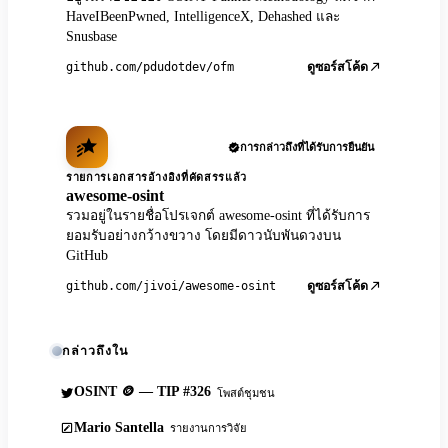
HaveIBeenPwned, IntelligenceX, Dehashed และ
Snusbase
github.com/pdudotdev/ofm
ดูซอร์สโค้ด
การกล่าวถึงที่ได้รับการยืนยัน
รายการเอกสารอ้างอิงที่คัดสรรแล้ว
awesome-osint
รวมอยู่ในรายชื่อโปรเจกต์ awesome-osint ที่ได้รับการ
ยอมรับอย่างกว้างขวาง โดยมีดาวนับพันดวงบน
GitHub
github.com/jivoi/awesome-osint
ดูซอร์สโค้ด
กล่าวถึงใน
OSINT 🪙 — TIP #326
โพสต์ชุมชน
Mario Santella
รายงานการวิจัย