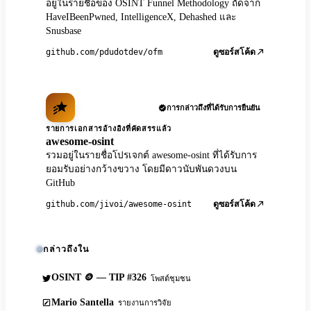
อยู่ในรายชื่อของ OSINT Funnel Methodology ถัดจาก
HaveIBeenPwned, IntelligenceX, Dehashed และ
Snusbase
github.com/pdudotdev/ofm
ดูซอร์สโค้ด
การกล่าวถึงที่ได้รับการยืนยัน
รายการเอกสารอ้างอิงที่คัดสรรแล้ว
awesome-osint
รวมอยู่ในรายชื่อโปรเจกต์ awesome-osint ที่ได้รับการ
ยอมรับอย่างกว้างขวาง โดยมีดาวนับพันดวงบน
GitHub
github.com/jivoi/awesome-osint
ดูซอร์สโค้ด
กล่าวถึงใน
OSINT 🪙 — TIP #326
โพสต์ชุมชน
Mario Santella
รายงานการวิจัย