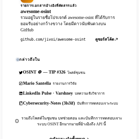
รายการเอกสารอ้างอิงที่คัดสรรแล้ว
awesome-osint
รวมอยู่ในรายชื่อโปรเจกต์ awesome-osint ที่ได้รับการ
ยอมรับอย่างกว้างขวาง โดยมีดาวนับพันดวงบน
GitHub
github.com/jivoi/awesome-osint
ดูซอร์สโค้ด
กล่าวถึงใน
OSINT 🪙 — TIP #326
โพสต์ชุมชน
Mario Santella
รายงานการวิจัย
LinkedIn Pulse · Varshney
บทความเชิงวิชาการ
Cybersecurity-Notes (3ls3if)
บันทึกการทดสอบเจาะระบบ
รวมถึงโพสต์ในชุมชน บทช่วยสอน และบันทึกการทดสอบเจาะ
ระบบ OSINT อีกมากมายที่อ้างอิงถึง API นี้