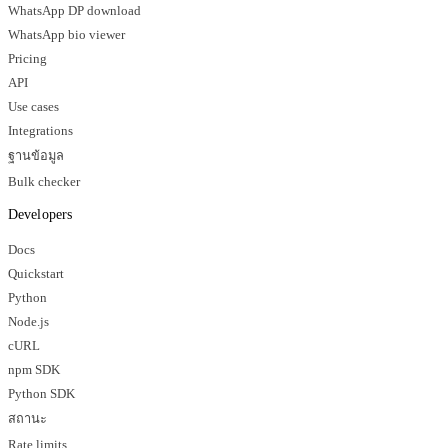
WhatsApp DP download
WhatsApp bio viewer
Pricing
API
Use cases
Integrations
ฐานข้อมูล
Bulk checker
Developers
Docs
Quickstart
Python
Node.js
cURL
npm SDK
Python SDK
สถานะ
Rate limits