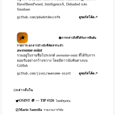
HaveIBeenPwned, IntelligenceX, Dehashed และ
Snusbase
github.com/pdudotdev/ofm
ดูซอร์สโค้ด
การกล่าวถึงที่ได้รับการยืนยัน
รายการเอกสารอ้างอิงที่คัดสรรแล้ว
awesome-osint
รวมอยู่ในรายชื่อโปรเจกต์ awesome-osint ที่ได้รับการ
ยอมรับอย่างกว้างขวาง โดยมีดาวนับพันดวงบน
GitHub
github.com/jivoi/awesome-osint
ดูซอร์สโค้ด
กล่าวถึงใน
OSINT 🪙 — TIP #326
โพสต์ชุมชน
Mario Santella
รายงานการวิจัย