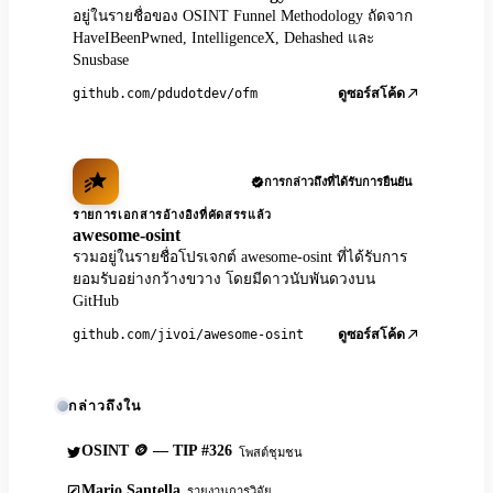
อยู่ในรายชื่อของ OSINT Funnel Methodology ถัดจาก
HaveIBeenPwned, IntelligenceX, Dehashed และ
Snusbase
github.com/pdudotdev/ofm
ดูซอร์สโค้ด
การกล่าวถึงที่ได้รับการยืนยัน
รายการเอกสารอ้างอิงที่คัดสรรแล้ว
awesome-osint
รวมอยู่ในรายชื่อโปรเจกต์ awesome-osint ที่ได้รับการ
ยอมรับอย่างกว้างขวาง โดยมีดาวนับพันดวงบน
GitHub
github.com/jivoi/awesome-osint
ดูซอร์สโค้ด
กล่าวถึงใน
OSINT 🪙 — TIP #326
โพสต์ชุมชน
Mario Santella
รายงานการวิจัย