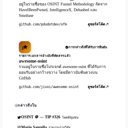
อยู่ในรายชื่อของ OSINT Funnel Methodology ถัดจาก
HaveIBeenPwned, IntelligenceX, Dehashed และ
Snusbase
github.com/pdudotdev/ofm
ดูซอร์สโค้ด
การกล่าวถึงที่ได้รับการยืนยัน
รายการเอกสารอ้างอิงที่คัดสรรแล้ว
awesome-osint
รวมอยู่ในรายชื่อโปรเจกต์ awesome-osint ที่ได้รับการ
ยอมรับอย่างกว้างขวาง โดยมีดาวนับพันดวงบน
GitHub
github.com/jivoi/awesome-osint
ดูซอร์สโค้ด
กล่าวถึงใน
OSINT 🪙 — TIP #326
โพสต์ชุมชน
Mario Santella
รายงานการวิจัย