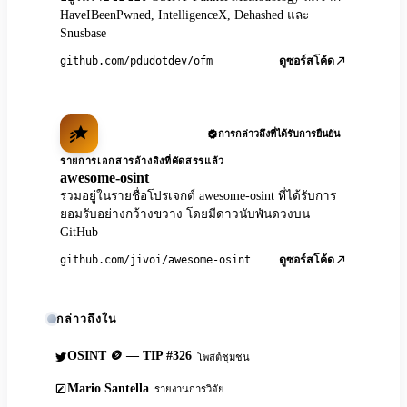
HaveIBeenPwned, IntelligenceX, Dehashed และ
Snusbase
github.com/pdudotdev/ofm
ดูซอร์สโค้ด
การกล่าวถึงที่ได้รับการยืนยัน
รายการเอกสารอ้างอิงที่คัดสรรแล้ว
awesome-osint
รวมอยู่ในรายชื่อโปรเจกต์ awesome-osint ที่ได้รับการ
ยอมรับอย่างกว้างขวาง โดยมีดาวนับพันดวงบน
GitHub
github.com/jivoi/awesome-osint
ดูซอร์สโค้ด
กล่าวถึงใน
OSINT 🪙 — TIP #326
โพสต์ชุมชน
Mario Santella
รายงานการวิจัย