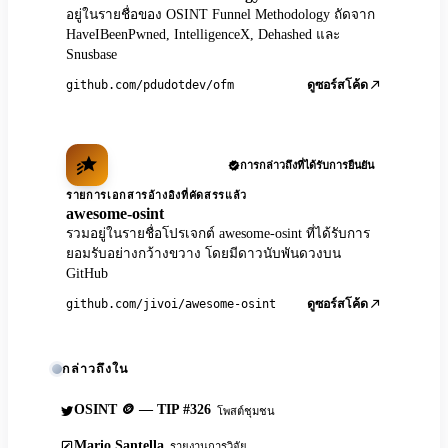
อยู่ในรายชื่อของ OSINT Funnel Methodology ถัดจาก
HaveIBeenPwned, IntelligenceX, Dehashed และ
Snusbase
github.com/pdudotdev/ofm
ดูซอร์สโค้ด
การกล่าวถึงที่ได้รับการยืนยัน
รายการเอกสารอ้างอิงที่คัดสรรแล้ว
awesome-osint
รวมอยู่ในรายชื่อโปรเจกต์ awesome-osint ที่ได้รับการ
ยอมรับอย่างกว้างขวาง โดยมีดาวนับพันดวงบน
GitHub
github.com/jivoi/awesome-osint
ดูซอร์สโค้ด
กล่าวถึงใน
OSINT 🪙 — TIP #326
โพสต์ชุมชน
Mario Santella
รายงานการวิจัย