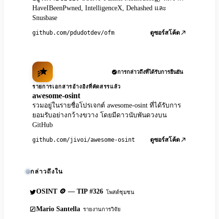
HaveIBeenPwned, IntelligenceX, Dehashed และ
Snusbase
github.com/pdudotdev/ofm
ดูซอร์สโค้ด
การกล่าวถึงที่ได้รับการยืนยัน
รายการเอกสารอ้างอิงที่คัดสรรแล้ว
awesome-osint
รวมอยู่ในรายชื่อโปรเจกต์ awesome-osint ที่ได้รับการ
ยอมรับอย่างกว้างขวาง โดยมีดาวนับพันดวงบน
GitHub
github.com/jivoi/awesome-osint
ดูซอร์สโค้ด
กล่าวถึงใน
OSINT 🪙 — TIP #326
โพสต์ชุมชน
Mario Santella
รายงานการวิจัย