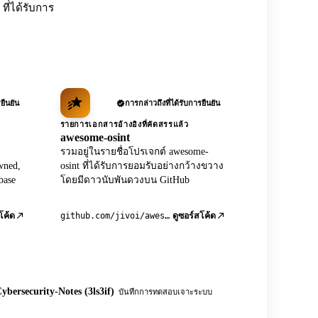
ที่ได้รับการ
ยืนยัน
การกล่าวถึงที่ได้รับการยืนยัน
รายการเอกสารอ้างอิงที่คัดสรรแล้ว
awesome-osint
รวมอยู่ในรายชื่อโปรเจกต์ awesome-
wned,
osint ที่ได้รับการยอมรับอย่างกว้างขวาง
base
โดยมีดาวนับพันดวงบน GitHub
github.com/jivoi/awesome-osint
โค้ด
ดูซอร์สโค้ด
ybersecurity-Notes (3ls3if)
บันทึกการทดสอบเจาะระบบ