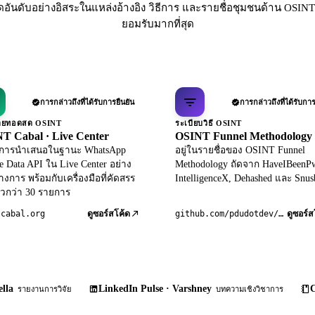
ดอันดับอย่างอิสระในแหล่งอ้างอิง วิธีการ และรายชื่อชุมชนด้าน OSINT 
ยอมรับมากที่สุด
การกล่าวถึงที่ได้รับการยืนยัน
การกล่าวถึงที่ได้รับการ
ถ่ายทอดสด OSINT
ระเบียบวิธี OSINT
T Cabal · Live Center
OSINT Funnel Methodology
ับการนำเสนอในฐานะ WhatsApp
อยู่ในรายชื่อของ OSINT Funnel
le Data API ใน Live Center อย่าง
Methodology ถัดจาก HaveIBeenP
างการ พร้อมกับเครื่องมือที่คัดสรร
IntelligenceX, Dehashed และ Snus
วกว่า 30 รายการ
tcabal.org
github.com/pdudotdev/ofm
ดูซอร์สโค้ด
ดูซอร์ส
lla
LinkedIn Pulse · Varshney
C
รายงานการวิจัย
บทความเชิงวิชาการ