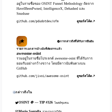
อยู่ในรายชื่อของ OSINT Funnel Methodology ถัดจาก
HaveIBeenPwned, IntelligenceX, Dehashed และ
Snusbase
github.com/pdudotdev/ofm
ดูซอร์สโค้ด
การกล่าวถึงที่ได้รับการยืนยัน
รายการเอกสารอ้างอิงที่คัดสรรแล้ว
awesome-osint
รวมอยู่ในรายชื่อโปรเจกต์ awesome-osint ที่ได้รับการ
ยอมรับอย่างกว้างขวาง โดยมีดาวนับพันดวงบน
GitHub
github.com/jivoi/awesome-osint
ดูซอร์สโค้ด
กล่าวถึงใน
OSINT 🪙 — TIP #326
โพสต์ชุมชน
Mario Santella
รายงานการวิจัย