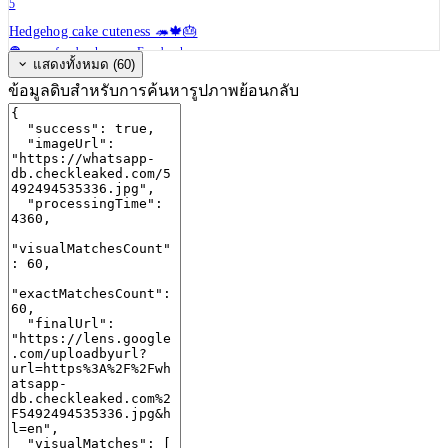
5
Hedgehog cake cuteness 🦔🍁🎂
www.facebook.com
· Facebook
แสดงทั้งหมด (60)
ข้อมูลดิบสำหรับการค้นหารูปภาพย้อนกลับ
6
Cute Hedgehog Cake Decorating Tutorial - YouTube
www.youtube.com
· YouTube
7
Cutest hedgehog cake! 🦔 love the toadstool candles! 🍄 get ...
www.facebook.com
· Facebook
8
Sweet little hedgehog cake! Buttercream quills, fondant and ...
www.reddit.com
· Reddit
9
gateaucaen#cake #gateaux #gateauherisson #herisson #herisson ...
www.tiktok.com
· TikTok
10