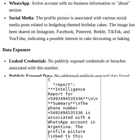
WhatsApp
: Active account with no business information or "about"
section.
Social Media
: The profile picture is associated with various social
media posts related to hedgehog-themed birthday cakes. The image has
been shared on Instagram, Facebook, Pinterest, Reddit, TikTok, and
YouTube, indicating a possible interest in cake decorating or baking.
Data Exposure
Leaked Credentials
: No publicly exposed credentials or breaches
associated with this number.
Publicly Exposed Data
: No additional publicly exposed data found.
Risk Assessment
Scam/Spam
: The account does not exhibit signs of being a scam or
spam. However, the hedgehog-themed profile picture and associated
social media posts suggest a possible interest in cake decorating or
baking, which could be used for legitimate purposes or potentially for
marketing or promotional activities.
Legitimate
: The account appears to be legitimate, possibly belonging to