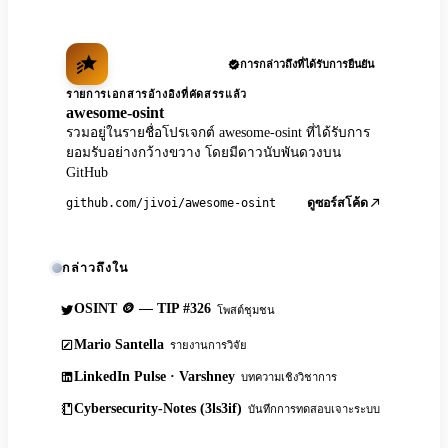
การกล่าวถึงที่ได้รับการยืนยัน
รายการเอกสารอ้างอิงที่คัดสรรแล้ว
awesome-osint
รวมอยู่ในรายชื่อโปรเจกต์ awesome-osint ที่ได้รับการ
ยอมรับอย่างกว้างขวาง โดยมีดาวนับพันดวงบน
GitHub
github.com/jivoi/awesome-osint
ดูซอร์สโค้ด
กล่าวถึงใน
OSINT 🪙 — TIP #326
โพสต์ชุมชน
Mario Santella
รายงานการวิจัย
LinkedIn Pulse · Varshney
บทความเชิงวิชาการ
Cybersecurity-Notes (3ls3if)
บันทึกการทดสอบเจาะระบบ