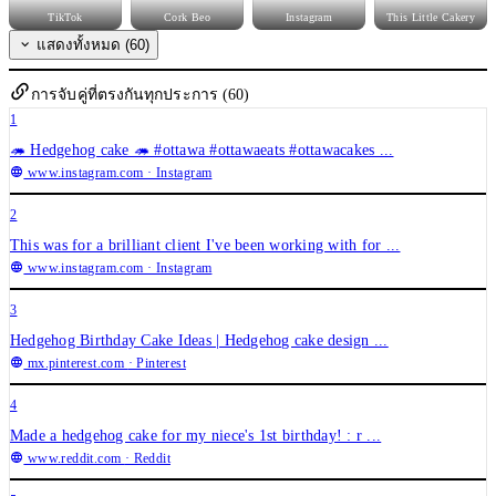
TikTok
Cork Beo
Instagram
This Little Cakery
แสดงทั้งหมด (60)
การจับคู่ที่ตรงกันทุกประการ (60)
1
🦔 Hedgehog cake 🦔 #ottawa #ottawaeats #ottawacakes ...
www.instagram.com
· Instagram
2
This was for a brilliant client I've been working with for ...
www.instagram.com
· Instagram
3
Hedgehog Birthday Cake Ideas | Hedgehog cake design ...
mx.pinterest.com
· Pinterest
4
Made a hedgehog cake for my niece's 1st birthday! : r ...
www.reddit.com
· Reddit