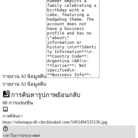
an individual interested in cake decorating or baking.
Notable Findings
The profile picture is a high-quality image of a family celebrating a
birthday with a hedgehog-themed cake, suggesting a personal or family
interest in baking and celebrations.
The image has been widely shared across various social media
platforms, indicating a possible interest in cake decorating or baking as
a hobby or profession.
No unusual or noteworthy findings beyond the provided data.
รายงาน AI ข้อมูลดิบ
รายงาน AI ข้อมูลดิบ
การค้นหารูปภาพย้อนกลับ
60 การแข่งขัน
ภาพที่ค้นหา
https://whatsapp-db.checkleaked.com/5492494535336.jpg
เวลาในการประมวลผล