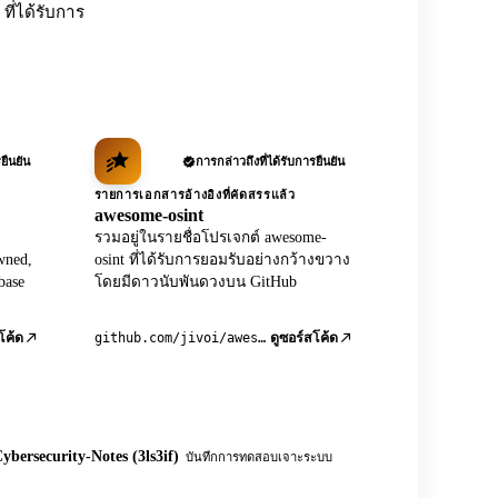
ที่ได้รับการ
ยืนยัน
การกล่าวถึงที่ได้รับการยืนยัน
รายการเอกสารอ้างอิงที่คัดสรรแล้ว
awesome-osint
รวมอยู่ในรายชื่อโปรเจกต์ awesome-
wned,
osint ที่ได้รับการยอมรับอย่างกว้างขวาง
base
โดยมีดาวนับพันดวงบน GitHub
github.com/jivoi/awesome-osint
โค้ด
ดูซอร์สโค้ด
ybersecurity-Notes (3ls3if)
บันทึกการทดสอบเจาะระบบ