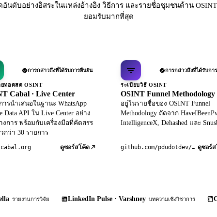
ดอันดับอย่างอิสระในแหล่งอ้างอิง วิธีการ และรายชื่อชุมชนด้าน OSINT 
ยอมรับมากที่สุด
การกล่าวถึงที่ได้รับการยืนยัน
การกล่าวถึงที่ได้รับการ
ถ่ายทอดสด OSINT
ระเบียบวิธี OSINT
T Cabal · Live Center
OSINT Funnel Methodology
ับการนำเสนอในฐานะ WhatsApp
อยู่ในรายชื่อของ OSINT Funnel
le Data API ใน Live Center อย่าง
Methodology ถัดจาก HaveIBeenP
างการ พร้อมกับเครื่องมือที่คัดสรร
IntelligenceX, Dehashed และ Snus
วกว่า 30 รายการ
tcabal.org
github.com/pdudotdev/ofm
ดูซอร์สโค้ด
ดูซอร์ส
lla
LinkedIn Pulse · Varshney
C
รายงานการวิจัย
บทความเชิงวิชาการ