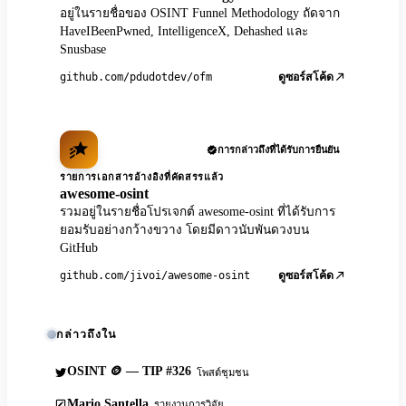
อยู่ในรายชื่อของ OSINT Funnel Methodology ถัดจาก
HaveIBeenPwned, IntelligenceX, Dehashed และ
Snusbase
github.com/pdudotdev/ofm
ดูซอร์สโค้ด
การกล่าวถึงที่ได้รับการยืนยัน
รายการเอกสารอ้างอิงที่คัดสรรแล้ว
awesome-osint
รวมอยู่ในรายชื่อโปรเจกต์ awesome-osint ที่ได้รับการ
ยอมรับอย่างกว้างขวาง โดยมีดาวนับพันดวงบน
GitHub
github.com/jivoi/awesome-osint
ดูซอร์สโค้ด
กล่าวถึงใน
OSINT 🪙 — TIP #326
โพสต์ชุมชน
Mario Santella
รายงานการวิจัย