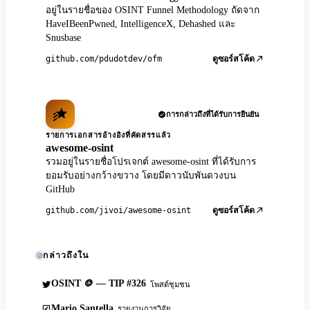
อยู่ในรายชื่อของ OSINT Funnel Methodology ถัดจาก
HaveIBeenPwned, IntelligenceX, Dehashed และ
Snusbase
github.com/pdudotdev/ofm
ดูซอร์สโค้ด
การกล่าวถึงที่ได้รับการยืนยัน
รายการเอกสารอ้างอิงที่คัดสรรแล้ว
awesome-osint
รวมอยู่ในรายชื่อโปรเจกต์ awesome-osint ที่ได้รับการ
ยอมรับอย่างกว้างขวาง โดยมีดาวนับพันดวงบน
GitHub
github.com/jivoi/awesome-osint
ดูซอร์สโค้ด
กล่าวถึงใน
OSINT 🪙 — TIP #326
โพสต์ชุมชน
Mario Santella
รายงานการวิจัย