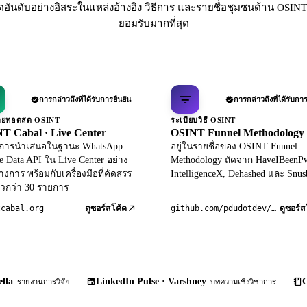
ดอันดับอย่างอิสระในแหล่งอ้างอิง วิธีการ และรายชื่อชุมชนด้าน OSINT 
ยอมรับมากที่สุด
การกล่าวถึงที่ได้รับการยืนยัน
การกล่าวถึงที่ได้รับการ
ถ่ายทอดสด OSINT
ระเบียบวิธี OSINT
T Cabal · Live Center
OSINT Funnel Methodology
ับการนำเสนอในฐานะ WhatsApp
อยู่ในรายชื่อของ OSINT Funnel
le Data API ใน Live Center อย่าง
Methodology ถัดจาก HaveIBeenP
างการ พร้อมกับเครื่องมือที่คัดสรร
IntelligenceX, Dehashed และ Snus
วกว่า 30 รายการ
tcabal.org
github.com/pdudotdev/ofm
ดูซอร์สโค้ด
ดูซอร์ส
lla
LinkedIn Pulse · Varshney
C
รายงานการวิจัย
บทความเชิงวิชาการ