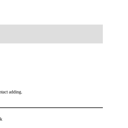
tact adding.
ck