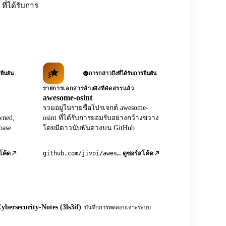
ที่ได้รับการ
ยืนยัน
การกล่าวถึงที่ได้รับการยืนยัน
รายการเอกสารอ้างอิงที่คัดสรรแล้ว
awesome-osint
รวมอยู่ในรายชื่อโปรเจกต์ awesome-
wned,
osint ที่ได้รับการยอมรับอย่างกว้างขวาง
base
โดยมีดาวนับพันดวงบน GitHub
github.com/jivoi/awesome-osint
โค้ด
ดูซอร์สโค้ด
ybersecurity-Notes (3ls3if)
บันทึกการทดสอบเจาะระบบ