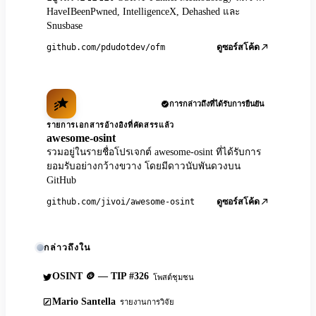
HaveIBeenPwned, IntelligenceX, Dehashed และ
Snusbase
github.com/pdudotdev/ofm
ดูซอร์สโค้ด
การกล่าวถึงที่ได้รับการยืนยัน
รายการเอกสารอ้างอิงที่คัดสรรแล้ว
awesome-osint
รวมอยู่ในรายชื่อโปรเจกต์ awesome-osint ที่ได้รับการ
ยอมรับอย่างกว้างขวาง โดยมีดาวนับพันดวงบน
GitHub
github.com/jivoi/awesome-osint
ดูซอร์สโค้ด
กล่าวถึงใน
OSINT 🪙 — TIP #326
โพสต์ชุมชน
Mario Santella
รายงานการวิจัย