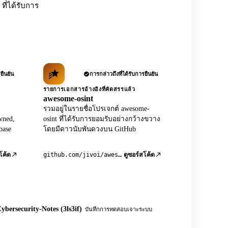
ที่ได้รับการ
ยืนยัน
การกล่าวถึงที่ได้รับการยืนยัน
รายการเอกสารอ้างอิงที่คัดสรรแล้ว
awesome-osint
รวมอยู่ในรายชื่อโปรเจกต์ awesome-
wned,
osint ที่ได้รับการยอมรับอย่างกว้างขวาง
base
โดยมีดาวนับพันดวงบน GitHub
github.com/jivoi/awesome-osint
โค้ด
ดูซอร์สโค้ด
ybersecurity-Notes (3ls3if)
บันทึกการทดสอบเจาะระบบ