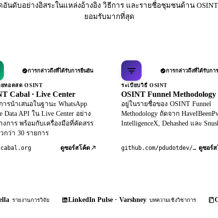
ดอันดับอย่างอิสระในแหล่งอ้างอิง วิธีการ และรายชื่อชุมชนด้าน OSINT 
ยอมรับมากที่สุด
การกล่าวถึงที่ได้รับการยืนยัน
การกล่าวถึงที่ได้รับการ
ถ่ายทอดสด OSINT
ระเบียบวิธี OSINT
T Cabal · Live Center
OSINT Funnel Methodology
ับการนำเสนอในฐานะ WhatsApp
อยู่ในรายชื่อของ OSINT Funnel
le Data API ใน Live Center อย่าง
Methodology ถัดจาก HaveIBeenP
างการ พร้อมกับเครื่องมือที่คัดสรร
IntelligenceX, Dehashed และ Snus
วกว่า 30 รายการ
tcabal.org
github.com/pdudotdev/ofm
ดูซอร์สโค้ด
ดูซอร์ส
lla
LinkedIn Pulse · Varshney
C
รายงานการวิจัย
บทความเชิงวิชาการ