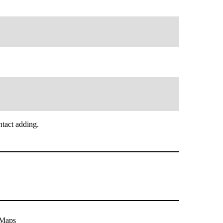
tact adding.
eMaps