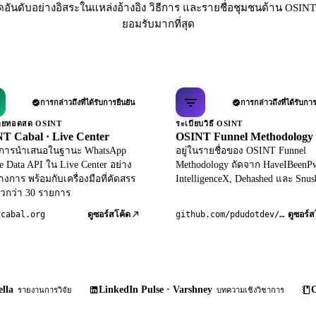
ดอันดับอย่างอิสระในแหล่งอ้างอิง วิธีการ และรายชื่อชุมชนด้าน OSINT 
ยอมรับมากที่สุด
การกล่าวถึงที่ได้รับการยืนยัน
การกล่าวถึงที่ได้รับการ
ถ่ายทอดสด OSINT
ระเบียบวิธี OSINT
T Cabal · Live Center
OSINT Funnel Methodology
ับการนำเสนอในฐานะ WhatsApp
อยู่ในรายชื่อของ OSINT Funnel
le Data API ใน Live Center อย่าง
Methodology ถัดจาก HaveIBeenP
างการ พร้อมกับเครื่องมือที่คัดสรร
IntelligenceX, Dehashed และ Snus
วกว่า 30 รายการ
tcabal.org
github.com/pdudotdev/ofm
ดูซอร์สโค้ด
ดูซอร์ส
lla
LinkedIn Pulse · Varshney
C
รายงานการวิจัย
บทความเชิงวิชาการ