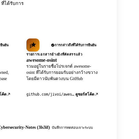
ที่ได้รับการ
ยืนยัน
การกล่าวถึงที่ได้รับการยืนยัน
รายการเอกสารอ้างอิงที่คัดสรรแล้ว
awesome-osint
รวมอยู่ในรายชื่อโปรเจกต์ awesome-
wned,
osint ที่ได้รับการยอมรับอย่างกว้างขวาง
base
โดยมีดาวนับพันดวงบน GitHub
github.com/jivoi/awesome-osint
โค้ด
ดูซอร์สโค้ด
ybersecurity-Notes (3ls3if)
บันทึกการทดสอบเจาะระบบ